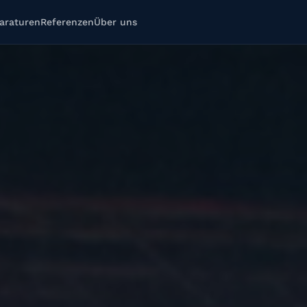
araturen
Referenzen
Über uns