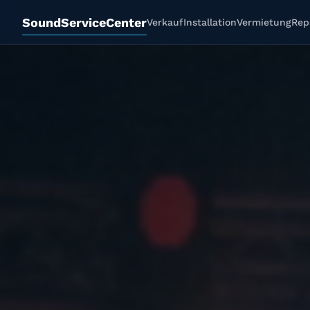
SoundServiceCenter
Verkauf
Installation
Vermietung
Rep