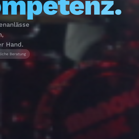
ompetenz.
menanlässe
n,
er Hand.
liche Beratung