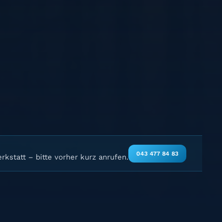
043 477 84 83
rkstatt – bitte vorher kurz anrufen.