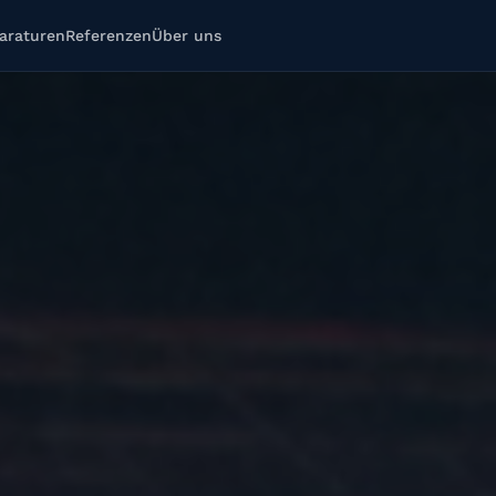
araturen
Referenzen
Über uns