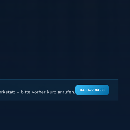
043 477 84 83
rkstatt – bitte vorher kurz anrufen.