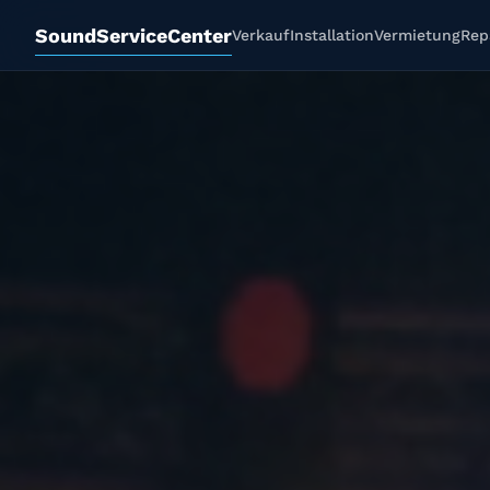
SoundServiceCenter
Verkauf
Installation
Vermietung
Rep