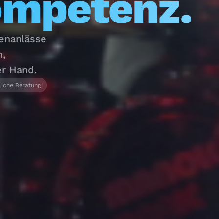
ompetenz.
menanlässe
n,
er Hand.
liche Beratung