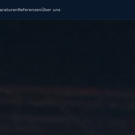
araturen
Referenzen
Über uns