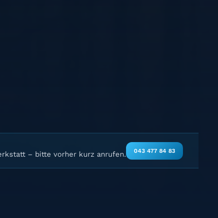
043 477 84 83
rkstatt – bitte vorher kurz anrufen.