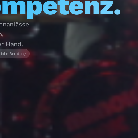
ompetenz.
menanlässe
n,
er Hand.
liche Beratung