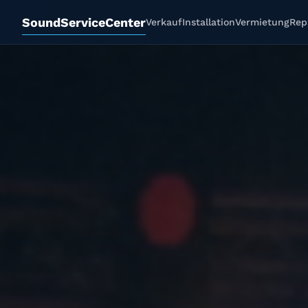
SoundServiceCenter
Verkauf
Installation
Vermietung
Rep