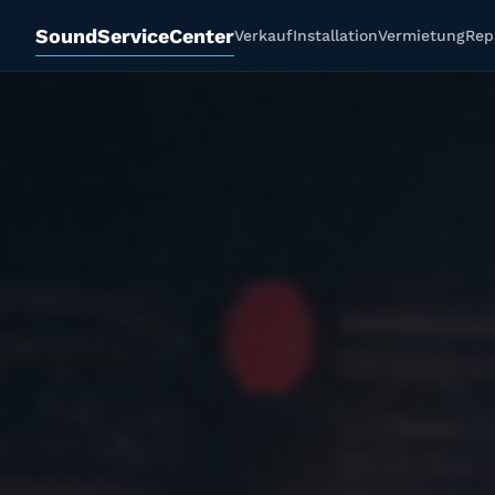
SoundServiceCenter
Verkauf
Installation
Vermietung
Rep