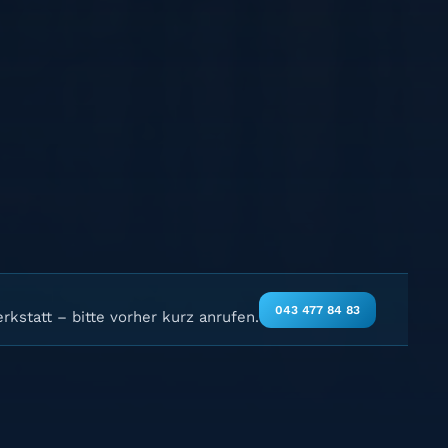
043 477 84 83
rkstatt – bitte vorher kurz anrufen.