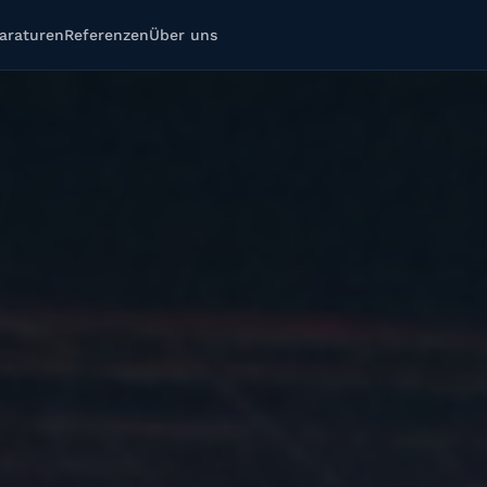
araturen
Referenzen
Über uns