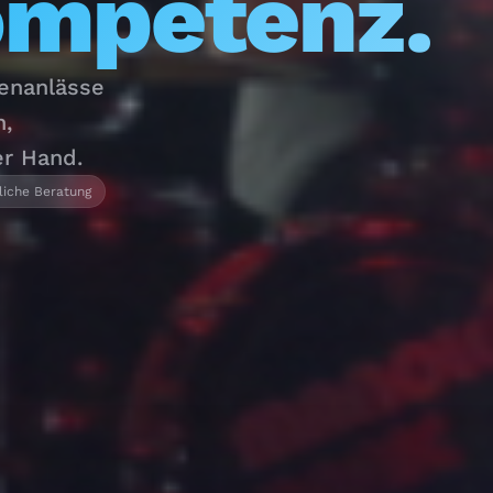
ompetenz.
menanlässe
n,
er Hand.
liche Beratung