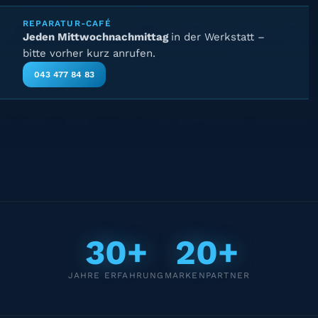
REPARATUR-CAFÉ
Jeden Mittwochnachmittag
in der Werkstatt –
bitte vorher kurz anrufen.
043 477 84 83
30+
20+
JAHRE ERFAHRUNG
MARKENPARTNER