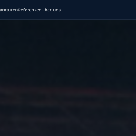
araturen
Referenzen
Über uns