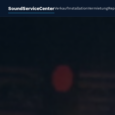
SoundServiceCenter
Verkauf
Installation
Vermietung
Rep