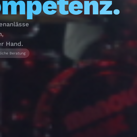
ompetenz.
menanlässe
n,
er Hand.
liche Beratung