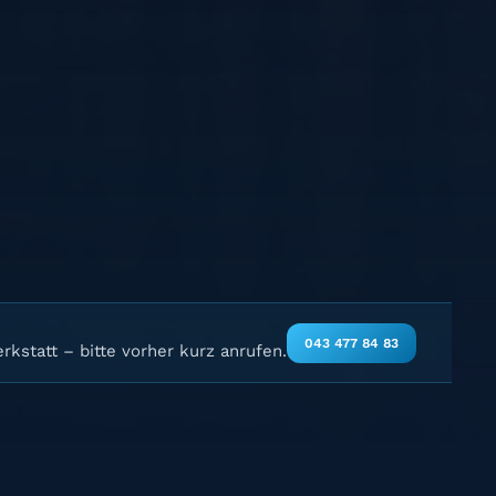
043 477 84 83
rkstatt – bitte vorher kurz anrufen.