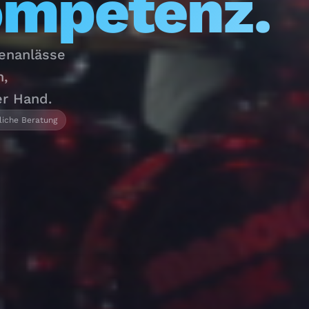
ompetenz.
menanlässe
n,
er Hand.
liche Beratung