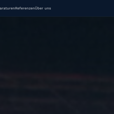
araturen
Referenzen
Über uns