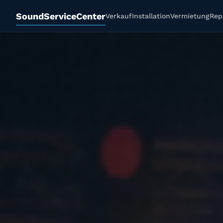
SoundServiceCenter
Verkauf
Installation
Vermietung
Rep