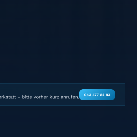
043 477 84 83
rkstatt – bitte vorher kurz anrufen.