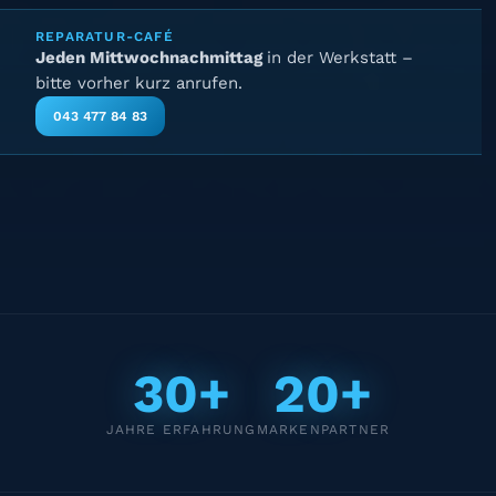
REPARATUR-CAFÉ
Jeden Mittwochnachmittag
in der Werkstatt –
bitte vorher kurz anrufen.
043 477 84 83
30+
20+
JAHRE ERFAHRUNG
MARKENPARTNER