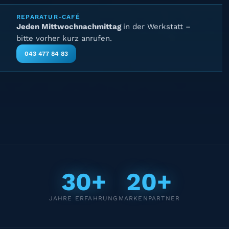
REPARATUR-CAFÉ
Jeden Mittwochnachmittag
in der Werkstatt –
bitte vorher kurz anrufen.
043 477 84 83
30+
20+
JAHRE ERFAHRUNG
MARKENPARTNER