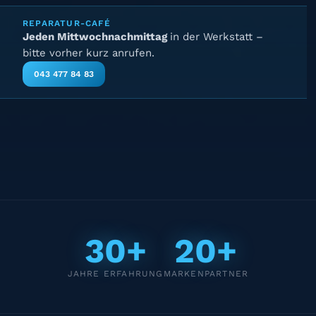
REPARATUR-CAFÉ
Jeden Mittwochnachmittag
in der Werkstatt –
bitte vorher kurz anrufen.
043 477 84 83
30+
20+
JAHRE ERFAHRUNG
MARKENPARTNER