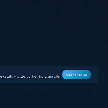
043 477 84 83
rkstatt – bitte vorher kurz anrufen.