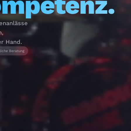
ompetenz.
menanlässe
n,
er Hand.
liche Beratung