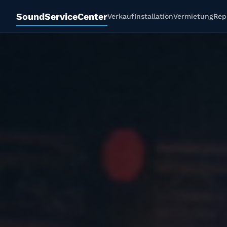
SoundServiceCenter
Verkauf
Installation
Vermietung
Rep