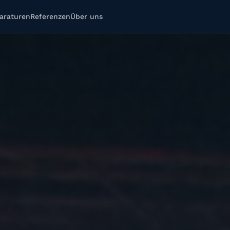
araturen
Referenzen
Über uns