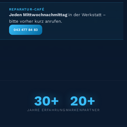
REPARATUR-CAFÉ
Jeden Mittwochnachmittag
in der Werkstatt –
bitte vorher kurz anrufen.
043 477 84 83
30+
20+
JAHRE ERFAHRUNG
MARKENPARTNER