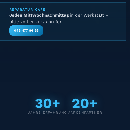
REPARATUR-CAFÉ
Jeden Mittwochnachmittag
in der Werkstatt –
bitte vorher kurz anrufen.
043 477 84 83
30+
20+
JAHRE ERFAHRUNG
MARKENPARTNER