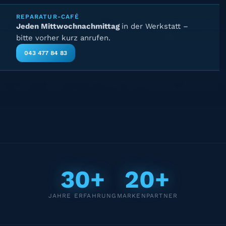
REPARATUR-CAFÉ
Jeden Mittwochnachmittag
in der Werkstatt –
bitte vorher kurz anrufen.
043 477 84 83
30+
20+
JAHRE ERFAHRUNG
MARKENPARTNER