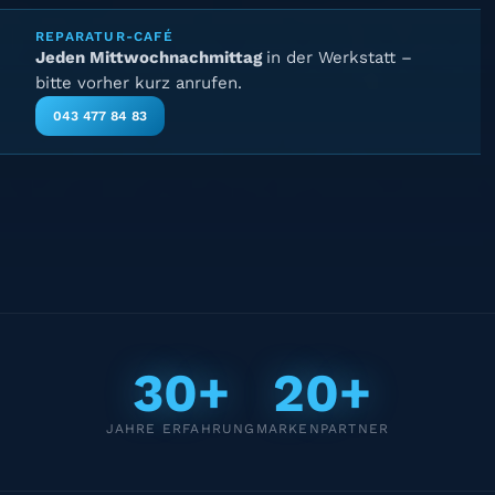
REPARATUR-CAFÉ
Jeden Mittwochnachmittag
in der Werkstatt –
bitte vorher kurz anrufen.
043 477 84 83
30+
20+
JAHRE ERFAHRUNG
MARKENPARTNER