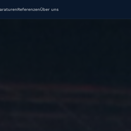
araturen
Referenzen
Über uns