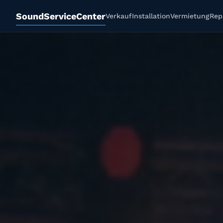
SoundServiceCenter
Verkauf
Installation
Vermietung
Rep