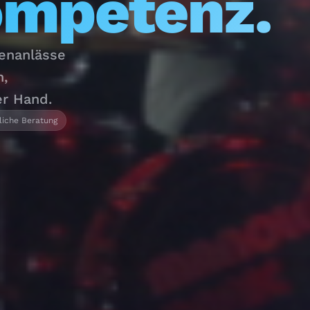
ompetenz.
menanlässe
n,
er Hand.
liche Beratung