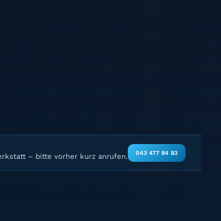
043 477 84 83
rkstatt – bitte vorher kurz anrufen.