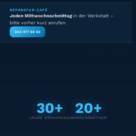
REPARATUR-CAFÉ
Jeden Mittwochnachmittag
in der Werkstatt –
bitte vorher kurz anrufen.
043 477 84 83
30+
20+
JAHRE ERFAHRUNG
MARKENPARTNER