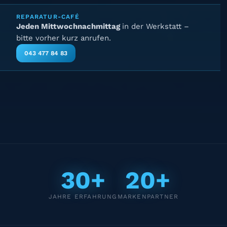
REPARATUR-CAFÉ
Jeden Mittwochnachmittag
in der Werkstatt –
bitte vorher kurz anrufen.
043 477 84 83
30+
20+
JAHRE ERFAHRUNG
MARKENPARTNER