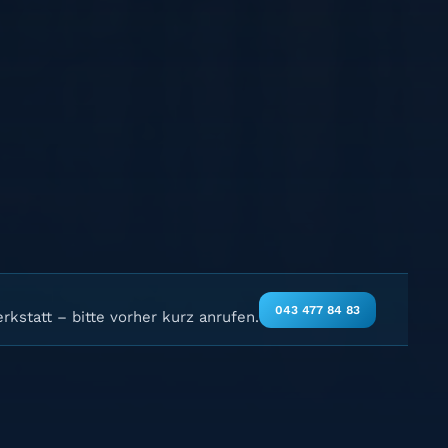
043 477 84 83
rkstatt – bitte vorher kurz anrufen.