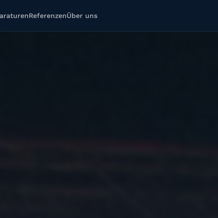
araturen
Referenzen
Über uns