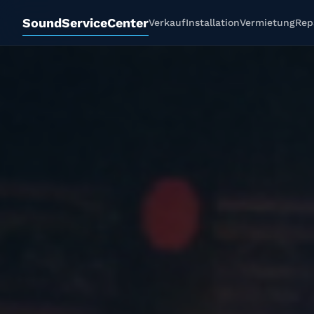
SoundServiceCenter
Verkauf
Installation
Vermietung
Rep