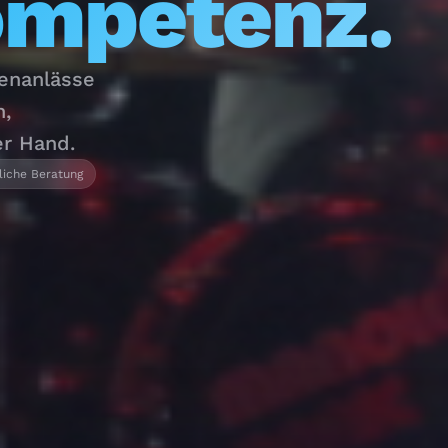
ompetenz.
menanlässe
n,
er Hand.
liche Beratung