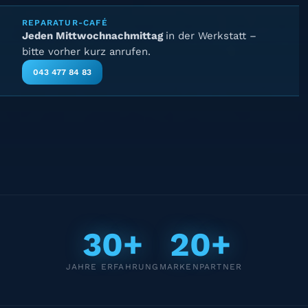
REPARATUR-CAFÉ
Jeden Mittwochnachmittag
in der Werkstatt –
bitte vorher kurz anrufen.
043 477 84 83
30+
20+
JAHRE ERFAHRUNG
MARKENPARTNER