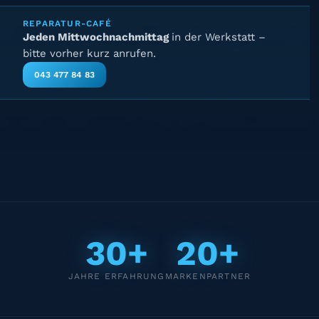
REPARATUR-CAFÉ
Jeden Mittwochnachmittag
in der Werkstatt –
bitte vorher kurz anrufen.
043 477 84 83
30+
20+
JAHRE ERFAHRUNG
MARKENPARTNER