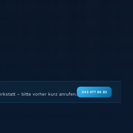
043 477 84 83
rkstatt – bitte vorher kurz anrufen.