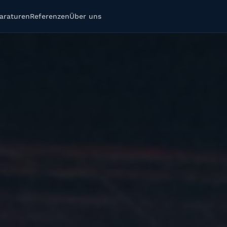
araturen
Referenzen
Über uns