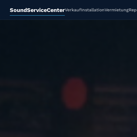
SoundServiceCenter
Verkauf
Installation
Vermietung
Rep