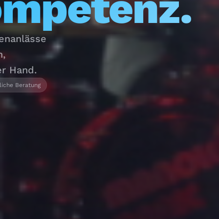
ompetenz.
menanlässe
n,
er Hand.
liche Beratung