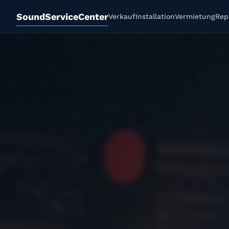
SoundServiceCenter
Verkauf
Installation
Vermietung
Rep