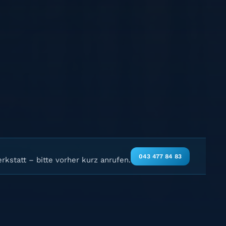
043 477 84 83
rkstatt – bitte vorher kurz anrufen.