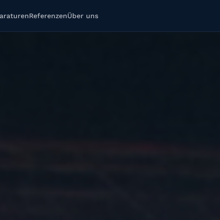
araturen
Referenzen
Über uns