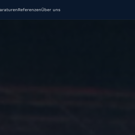
araturen
Referenzen
Über uns