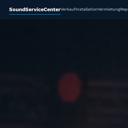
SoundServiceCenter
Verkauf
Installation
Vermietung
Rep