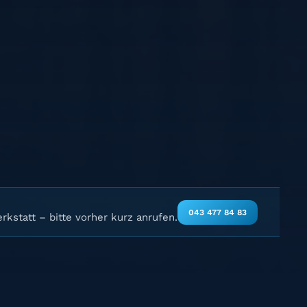
043 477 84 83
rkstatt – bitte vorher kurz anrufen.