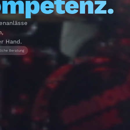
ompetenz.
menanlässe
n,
er Hand.
liche Beratung