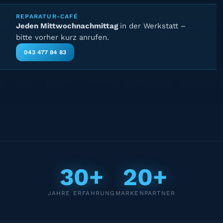
REPARATUR-CAFÉ
Jeden Mittwochnachmittag
in der Werkstatt –
bitte vorher kurz anrufen.
043 477 84 83
30+
20+
JAHRE ERFAHRUNG
MARKENPARTNER