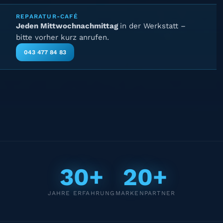
REPARATUR-CAFÉ
Jeden Mittwochnachmittag
in der Werkstatt –
bitte vorher kurz anrufen.
043 477 84 83
30+
20+
JAHRE ERFAHRUNG
MARKENPARTNER